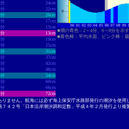
6分
24cm
5分
22cm
6分
20cm
9分
17cm
00
01
02
03
04
05
06
07
08
09
6分
15cm
■潮の青色：2～4分、6～8分を示
5分
13cm
■黄色棒：平均水面、ピンク棒：
3分
19cm
0分
25cm
1分
31cm
8分
37cm
4分
42cm
0分
48cm
6分
54cm
5分
60cm
9分
66cm
5分
72cm
ありません。航海には必ず海上保安庁水路部発行の潮汐を使用
籍７４２号「日本沿岸潮汐調和定数」平成４年２月発行より複