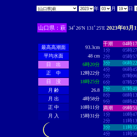
年
月
日
山口県：萩
2023年03月
34ﾟ26'N 131ﾟ25'E
・・・・
・・
・・・・・・
・・・・・・
干潮
04時1
最高高潮面
93.3cm
1分
05時2
平均水面
48 cm
2分
05時5
3分
06時2
日 出
6時20分
4分
06時4
正 中
12時22分
5分
07時0
日 没
18時25分
6分
07時2
7分
07時4
月 齢
26.8
8分
08時1
月 出
4時58分
9分
08時4
正 中
10時11分
満潮
09時5
1分
10時4
月 入
15時31分
2分
11時1
3分
11時3
4分
11時5