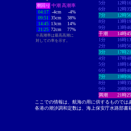
5分
12時1
潮回り
中潮
高潮率
6分
12時3
04:17
-4cm
-4%
7分
12時5
09:51
35cm
38%
8分
13時1
14:45
13cm
14%
9分
13時4
21:25
72cm
77%
干潮
14時4
※高潮率は最高高潮に
1分
16時1
対しての率を示す。
2分
16時5
3分
17時2
4分
17時4
5分
18時1
6分
18時4
7分
19時0
8分
19時3
9分
20時0
満潮
21時2
ここでの情報は、航海の用に供するものでは
各港の潮汐調和定数は、海上保安庁水路部書