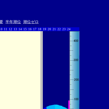
要
半年潮位
潮位ゼロ
10
11
12
13
14
15
16
17
18
19
20
21
22
23
24