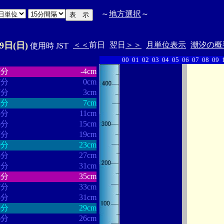
～
地方選択
～
19日(日)
＜＜
前日
翌日
＞＞
月単位表示
潮汐の概
使用時 JST
00
01
02
03
04
05
06
07
08
09
・・・・・・
・・・・・・・
7分
-4cm
7分
0cm
7分
3cm
2分
7cm
5分
11cm
6分
15cm
7分
19cm
9分
23cm
3分
27cm
2分
31cm
1分
35cm
7分
33cm
3分
31cm
5分
29cm
6分
26cm