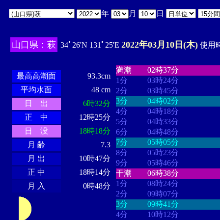
年
月
日
山口県：萩
2022年03月10日(木)
34ﾟ26'N 131ﾟ25'E
使用時
・・・・
・・・・・・・・
・
・・・・・・
・・・・・・
満潮
02時37分
最高高潮面
93.3cm
1分
03時24分
平均水面
48 cm
2分
03時45分
3分
04時02分
日 出
6時32分
4分
04時18分
正 中
12時25分
5分
04時33分
日 没
18時18分
6分
04時48分
7分
05時05分
月 齢
7.3
8分
05時23分
月 出
10時47分
9分
05時46分
正 中
18時14分
干潮
06時38分
1分
08時24分
月 入
0時48分
2分
09時07分
3分
09時41分
4分
10時12分