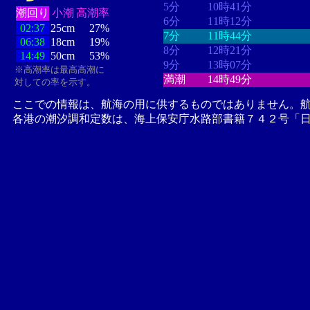
5分
10時41分
潮回り
小潮
高潮率
6分
11時12分
02:37
25cm
27%
7分
11時44分
06:38
18cm
19%
8分
12時21分
14:49
50cm
53%
9分
13時07分
※高潮率は最高高潮に
満潮
14時49分
対しての率を示す。
ここでの情報は、航海の用に供するものではありません。
各港の潮汐調和定数は、海上保安庁水路部書籍７４２号「