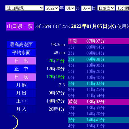
年
月
日
山口県：萩
2022年01月05日(水)
34ﾟ26'N 131ﾟ25'E
使用時
・・・・
・・・・・・・・
・
・・・・・・
・・・・・・
干潮
07時37分
最高高潮面
93.3cm
1分
08時44分
平均水面
48 cm
2分
09時14分
3分
09時38分
日 出
7時21分
4分
10時00分
正 中
12時20分
5分
10時20分
日 没
17時18分
6分
10時40分
7分
11時02分
月 齢
2.3
8分
11時25分
月 出
9時37分
9分
11時54分
正 中
14時47分
満潮
13時02分
1分
13時55分
月 入
20時4分
2分
14時20分
3分
14時41分
4分
15時01分