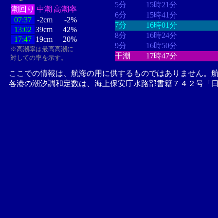
5分
15時21分
潮回り
中潮
高潮率
6分
15時41分
07:37
-2cm
-2%
7分
16時01分
13:02
39cm
42%
8分
16時24分
17:47
19cm
20%
9分
16時50分
※高潮率は最高高潮に
干潮
17時47分
対しての率を示す。
ここでの情報は、航海の用に供するものではありません。
各港の潮汐調和定数は、海上保安庁水路部書籍７４２号「