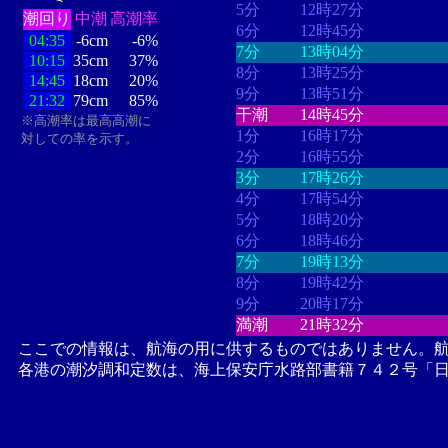
5分
12時27分
潮回り
中潮
高潮率
6分
12時45分
04:35
-6cm
-6%
7分
13時04分
10:15
35cm
37%
8分
13時25分
14:45
18cm
20%
9分
13時51分
21:32
79cm
85%
干潮
14時45分
※高潮率は最高高潮に
1分
16時17分
対しての率を示す。
2分
16時55分
3分
17時26分
4分
17時54分
5分
18時20分
6分
18時46分
7分
19時13分
8分
19時42分
9分
20時17分
満潮
21時32分
ここでの情報は、航海の用に供するものではありません。
各港の潮汐調和定数は、海上保安庁水路部書籍７４２号「