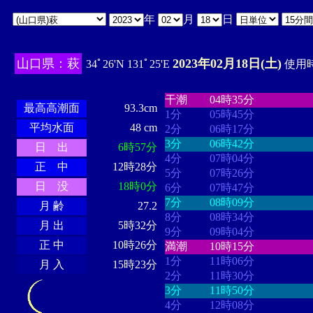
年
月
日
山口県：萩
2023年02月18日(土)
34ﾟ26'N 131ﾟ25'E
使用時
・・・・
・・・・・・・・
・
・・・・・・
・・・・・・
干潮
04時35分
最高高潮面
93.3cm
1分
05時45分
平均水面
48 cm
2分
06時17分
3分
06時42分
日 出
6時57分
4分
07時04分
正 中
12時28分
5分
07時26分
日 没
18時0分
6分
07時47分
7分
08時09分
月 齢
27.2
8分
08時34分
月 出
5時32分
9分
09時04分
正 中
10時26分
満潮
10時15分
1分
11時06分
月 入
15時23分
2分
11時30分
3分
11時50分
4分
12時08分