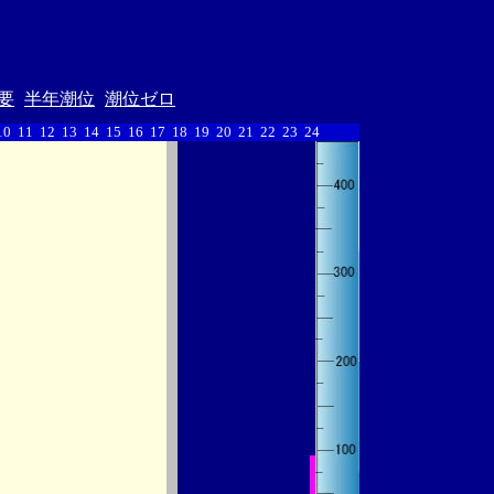
要
半年潮位
潮位ゼロ
10
11
12
13
14
15
16
17
18
19
20
21
22
23
24