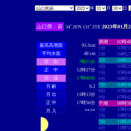
年
月
日
山口県：萩
2023年01月
34ﾟ26'N 131ﾟ25'E
・・・・
・・
・・・・・・
・・・・・・
満潮
02時4
最高高潮面
93.3cm
1分
03時5
平均水面
48 cm
2分
04時2
3分
04時5
日 出
7時15分
4分
05時2
正 中
12時27分
5分
05時4
日 没
17時40分
6分
06時1
7分
06時3
月 齢
6.2
8分
07時0
月 出
11時13分
9分
07時4
正 中
17時56分
干潮
08時5
1分
10時1
月 入
**:**
2分
10時5
3分
11時2
4分
11時5