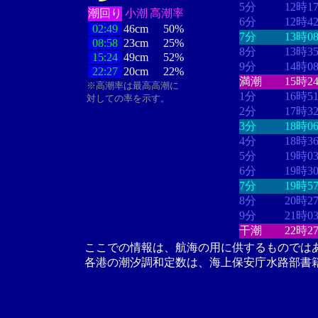
5分
12時1
潮回り
小潮
高潮率
6分
12時4
02:49
46cm
50%
7分
13時0
08:58
23cm
25%
8分
13時3
15:24
49cm
52%
9分
14時0
22:27
20cm
22%
満潮
15時2
※高潮率は最高高潮に
1分
16時5
対しての率を示す。
2分
17時3
3分
18時0
4分
18時3
5分
19時0
6分
19時3
7分
19時5
8分
20時2
9分
21時0
干潮
22時2
ここでの情報は、航海の用に供するものでは
各港の潮汐調和定数は、海上保安庁水路部書