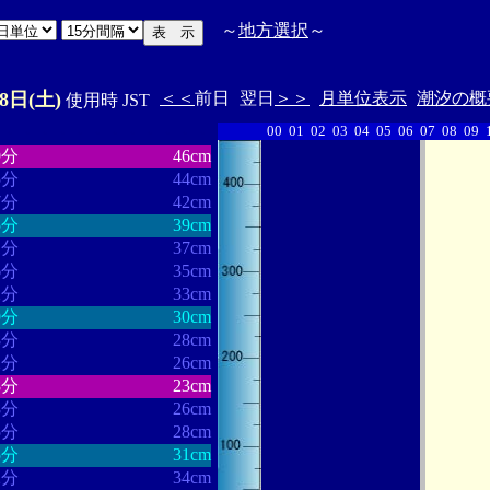
～
地方選択
～
28日(土)
＜＜
前日
翌日
＞＞
月単位表示
潮汐の概
使用時 JST
00
01
02
03
04
05
06
07
08
09
・・・・・・
・・・・・・・
9分
46cm
5分
44cm
7分
42cm
5分
39cm
1分
37cm
6分
35cm
2分
33cm
9分
30cm
8分
28cm
2分
26cm
8分
23cm
8分
26cm
5分
28cm
5分
31cm
2分
34cm