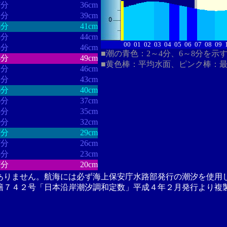
7分
36cm
2分
39cm
8分
41cm
5分
44cm
00
01
02
03
04
05
06
07
08
09
8分
46cm
■潮の青色：2～4分、6～8分を示
4分
49cm
■黄色棒：平均水面、ピンク棒：
1分
46cm
2分
43cm
6分
40cm
6分
37cm
3分
35cm
0分
32cm
7分
29cm
7分
26cm
3分
23cm
7分
20cm
ありません。航海には必ず海上保安庁水路部発行の潮汐を使用
籍７４２号「日本沿岸潮汐調和定数」平成４年２月発行より複