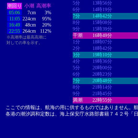
5分
13時56分
潮回り
小潮
高潮率
6分
14時19分
05:06
7cm
3%
7分
14時42分
11:05
224cm
95%
8分
15時08分
16:49
48cm
20%
9分
15時39分
22:55
264cm
112%
干潮
16時49分
※高潮率は最高高潮に
1分
18時07分
対しての率を示す。
2分
18時42分
3分
19時10分
4分
19時36分
5分
20時00分
6分
20時23分
7分
20時48分
8分
21時14分
9分
21時45分
満潮
22時55分
ここでの情報は、航海の用に供するものではありません。
各港の潮汐調和定数は、海上保安庁水路部書籍７４２号「