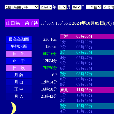
年
月
日
山口県：弟子待
2024年10月09日(水)
33ﾟ55'N 130ﾟ56'E
・・・・
・・・・・・・・
・
・・・・・・
・・・・・・
干潮
05時06分
最高高潮面
236.1cm
1分
06時22分
平均水面
120 cm
2分
06時55分
3分
07時23分
日 出
6時16分
4分
07時47分
正 中
12時4分
5分
08時10分
日 没
17時50分
6分
08時33分
7分
08時57分
月 齢
6.3
8分
09時22分
月 出
12時14分
9分
09時53分
正 中
16時58分
満潮
11時05分
1分
12時12分
月 入
21時42分
2分
12時43分
3分
13時09分
4分
13時33分