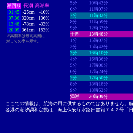
5分
10時43分
潮回り
長潮
高潮率
6分
11時07分
01:45
-25cm
-10%
7分
11時32分
07:36
320cm
136%
8分
11時59分
13:48
-78cm
-33%
9分
12時33分
20:09
361cm
153%
干潮
13時48分
※高潮率は最高高潮に
1分
15時07分
対しての率を示す。
2分
15時42分
3分
16時10分
4分
16時36分
5分
17時00分
6分
17時24分
7分
17時50分
8分
18時18分
9分
18時52分
満潮
20時09分
ここでの情報は、航海の用に供するものではありません。
各港の潮汐調和定数は、海上保安庁水路部書籍７４２号「