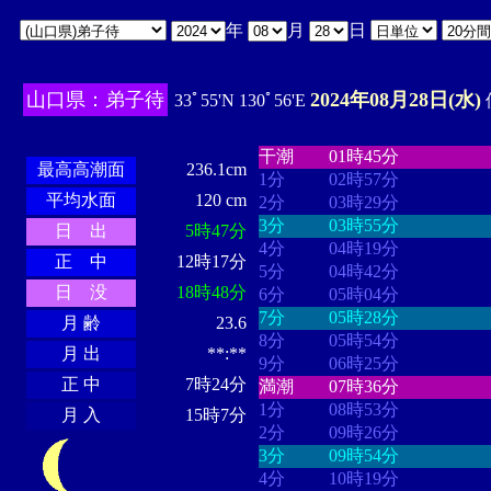
年
月
日
山口県：弟子待
2024年08月28日(水)
33ﾟ55'N 130ﾟ56'E
・・・・
・・・・・・・・
・
・・・・・・
・・・・・・
干潮
01時45分
最高高潮面
236.1cm
1分
02時57分
平均水面
120 cm
2分
03時29分
3分
03時55分
日 出
5時47分
4分
04時19分
正 中
12時17分
5分
04時42分
日 没
18時48分
6分
05時04分
7分
05時28分
月 齢
23.6
8分
05時54分
月 出
**:**
9分
06時25分
正 中
7時24分
満潮
07時36分
1分
08時53分
月 入
15時7分
2分
09時26分
3分
09時54分
4分
10時19分