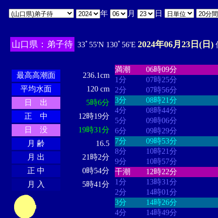
年
月
日
山口県：弟子待
2024年06月23日(日)
33ﾟ55'N 130ﾟ56'E
・・・・
・・・・・・・・
・
・・・・・・
・・・・・・
満潮
06時09分
最高高潮面
236.1cm
1分
07時25分
平均水面
120 cm
2分
07時56分
3分
08時21分
日 出
5時6分
4分
08時44分
正 中
12時19分
5分
09時06分
日 没
19時31分
6分
09時29分
7分
09時53分
月 齢
16.5
8分
10時21分
月 出
21時2分
9分
10時57分
正 中
0時54分
干潮
12時22分
1分
13時31分
月 入
5時41分
2分
14時01分
3分
14時26分
4分
14時49分