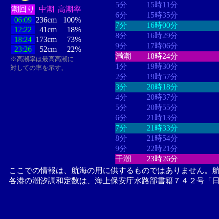
5分
15時11分
潮回り
中潮
高潮率
6分
15時35分
06:09
236cm
100%
7分
16時00分
12:22
41cm
18%
8分
16時29分
18:24
173cm
73%
9分
17時06分
23:26
52cm
22%
満潮
18時24分
※高潮率は最高高潮に
1分
19時30分
対しての率を示す。
2分
19時57分
3分
20時18分
4分
20時37分
5分
20時55分
6分
21時13分
7分
21時33分
8分
21時54分
9分
22時21分
干潮
23時26分
ここでの情報は、航海の用に供するものではありません。
各港の潮汐調和定数は、海上保安庁水路部書籍７４２号「