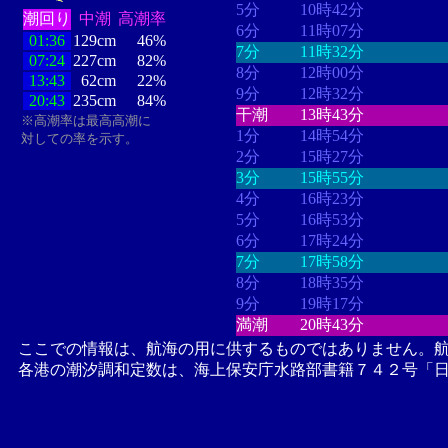
5分
10時42分
潮回り
中潮
高潮率
6分
11時07分
01:36
129cm
46%
7分
11時32分
07:24
227cm
82%
8分
12時00分
13:43
62cm
22%
9分
12時32分
20:43
235cm
84%
干潮
13時43分
※高潮率は最高高潮に
1分
14時54分
対しての率を示す。
2分
15時27分
3分
15時55分
4分
16時23分
5分
16時53分
6分
17時24分
7分
17時58分
8分
18時35分
9分
19時17分
満潮
20時43分
ここでの情報は、航海の用に供するものではありません。
各港の潮汐調和定数は、海上保安庁水路部書籍７４２号「