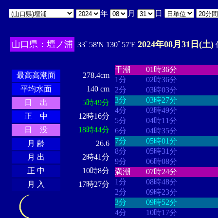
年
月
日
山口県：壇ノ浦
2024年08月31日(土)
33ﾟ58'N 130ﾟ57'E
・・・・
・・・・・・・・
・
・・・・・・
・・・・・・
干潮
01時36分
最高高潮面
278.4cm
1分
02時36分
平均水面
140 cm
2分
03時03分
3分
03時27分
日 出
5時49分
4分
03時49分
正 中
12時16分
5分
04時11分
日 没
18時44分
6分
04時35分
7分
05時01分
月 齢
26.6
8分
05時31分
月 出
2時41分
9分
06時08分
正 中
10時8分
満潮
07時24分
1分
08時48分
月 入
17時27分
2分
09時23分
3分
09時52分
4分
10時17分