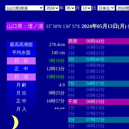
年
月
日
山口県：壇ノ浦
2024年05月13日(月)
33ﾟ58'N 130ﾟ57'E
・・・・
・・・・・・・・
・
・・・・・・
・・・・・・
満潮
00時44分
最高高潮面
278.4cm
1分
01時51分
平均水面
140 cm
2分
02時21分
3分
02時46分
日 出
5時16分
4分
03時08分
正 中
12時13分
5分
03時31分
日 没
19時10分
6分
03時53分
7分
04時17分
月 齢
4.9
8分
04時42分
月 出
9時25分
9分
05時12分
正 中
16時57分
干潮
06時15分
1分
07時13分
月 入
**:**
2分
07時37分
3分
07時57分
4分
08時15分