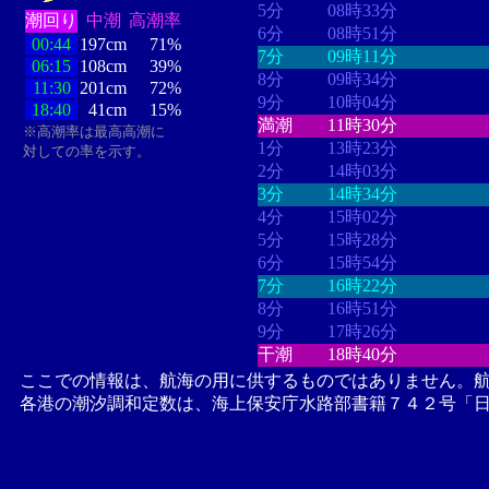
5分
08時33分
潮回り
中潮
高潮率
6分
08時51分
00:44
197cm
71%
7分
09時11分
06:15
108cm
39%
8分
09時34分
11:30
201cm
72%
9分
10時04分
18:40
41cm
15%
満潮
11時30分
※高潮率は最高高潮に
1分
13時23分
対しての率を示す。
2分
14時03分
3分
14時34分
4分
15時02分
5分
15時28分
6分
15時54分
7分
16時22分
8分
16時51分
9分
17時26分
干潮
18時40分
ここでの情報は、航海の用に供するものではありません。
各港の潮汐調和定数は、海上保安庁水路部書籍７４２号「