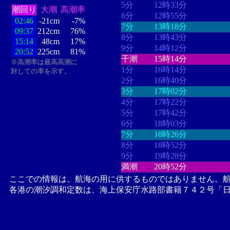
5分
12時33分
潮回り
大潮
高潮率
6分
12時55分
02:46
-21cm
-7%
7分
13時18分
09:37
212cm
76%
8分
13時43分
15:14
48cm
17%
9分
14時12分
20:52
225cm
81%
干潮
15時14分
※高潮率は最高高潮に
1分
16時14分
対しての率を示す。
2分
16時40分
3分
17時02分
4分
17時22分
5分
17時42分
6分
18時03分
7分
18時26分
8分
18時52分
9分
19時28分
満潮
20時52分
ここでの情報は、航海の用に供するものではありません。
各港の潮汐調和定数は、海上保安庁水路部書籍７４２号「