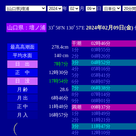
年
月
日
山口県：壇ノ浦
2024年02月09日(金)
33ﾟ58'N 130ﾟ57'E
・・・・
・・・・・・・・
・
・・・・・・
・・・・・・
干潮
02時46分
最高高潮面
278.4cm
1分
03時55分
平均水面
140 cm
2分
04時26分
3分
04時52分
日 出
7時7分
4分
05時16分
正 中
12時30分
5分
05時41分
日 没
17時54分
6分
06時07分
7分
06時38分
月 齢
28.6
8分
07時14分
月 出
6時46分
9分
08時01分
正 中
11時48分
満潮
09時37分
1分
10時49分
月 入
16時57分
2分
11時21分
3分
11時47分
4分
12時10分