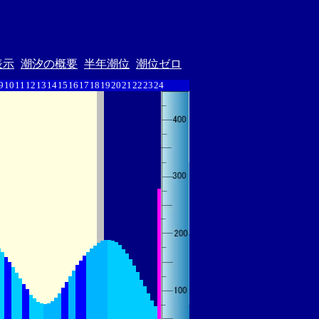
表示
潮汐の概要
半年潮位
潮位ゼロ
9
10
11
12
13
14
15
16
17
18
19
20
21
22
23
24