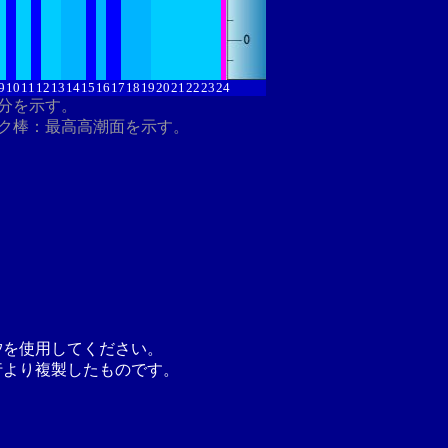
9
10
11
12
13
14
15
16
17
18
19
20
21
22
23
24
8分を示す。
ク棒：最高高潮面を示す。
汐を使用してください。
行より複製したものです。