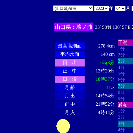
年
月
山口県：壇ノ浦
33ﾟ58'N 130ﾟ57'E
・・・
・・・・・・
・・・・・・
干潮
最高高潮面
278.4cm
1分
平均水面
140 cm
2分
3分
日 出
6時3分
4分
正 中
12時20分
5分
日 没
18時37分
6分
7分
月 齢
11.3
8分
月 出
14時54分
9分
正 中
21時52分
満潮
1分
月 入
4時14分
2分
3分
4分