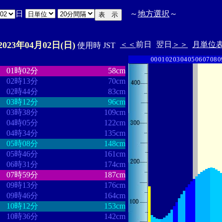
日
～
地方選択
～
2023年04月02日(日)
＜＜
前日
翌日
＞＞
月単位
使用時 JST
00
01
02
03
04
05
06
07
08
0
・
・・・・・・・・
・・・・・・・
01時02分
58cm
02時13分
70cm
02時44分
83cm
03時12分
96cm
03時38分
109cm
04時05分
122cm
04時34分
135cm
05時08分
148cm
05時46分
161cm
06時31分
174cm
07時59分
187cm
09時13分
176cm
09時46分
164cm
10時12分
153cm
10時36分
142cm