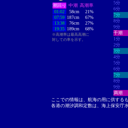
5分
潮回り
中潮
高潮率
6分
01:02
58cm
21%
7分
07:59
187cm
67%
8分
13:38
76cm
27%
9分
19:35
189cm
68%
干潮
※高潮率は最高高潮に
1分
対しての率を示す。
2分
3分
4分
5分
6分
7分
8分
9分
満潮
ここでの情報は、航海の用に供する
各港の潮汐調和定数は、海上保安庁