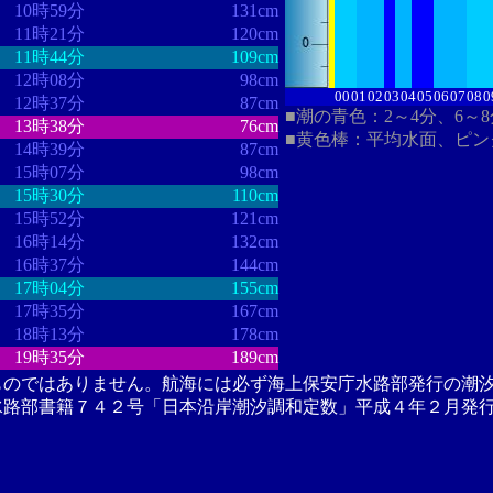
10時59分
131cm
11時21分
120cm
11時44分
109cm
12時08分
98cm
00
01
02
03
04
05
06
07
08
0
12時37分
87cm
■潮の青色：2～4分、6～
13時38分
76cm
■黄色棒：平均水面、ピン
14時39分
87cm
15時07分
98cm
15時30分
110cm
15時52分
121cm
16時14分
132cm
16時37分
144cm
17時04分
155cm
17時35分
167cm
18時13分
178cm
19時35分
189cm
ものではありません。航海には必ず海上保安庁水路部発行の潮
水路部書籍７４２号「日本沿岸潮汐調和定数」平成４年２月発