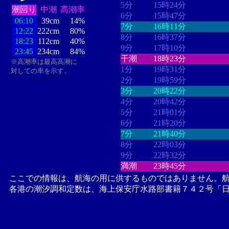
5分
15時24分
潮回り
中潮
高潮率
6分
15時47分
06:10
39cm
14%
7分
16時11分
12:22
222cm
80%
8分
16時37分
18:23
112cm
40%
9分
17時10分
23:45
234cm
84%
干潮
18時23分
※高潮率は最高高潮に
1分
19時31分
対しての率を示す。
2分
19時59分
3分
20時22分
4分
20時42分
5分
21時01分
6分
21時20分
7分
21時40分
8分
22時03分
9分
22時32分
満潮
23時45分
ここでの情報は、航海の用に供するものではありません。
各港の潮汐調和定数は、海上保安庁水路部書籍７４２号「