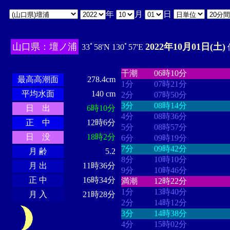
年
月
日
山口県：壇ノ浦
2022年10月01日(土)
33ﾟ58'N 130ﾟ57'E
・・・・
・・・・・・・・
・
・・・・・・
・・・・・・
干潮
06時10分
最高高潮面
278.4cm
1分
07時21分
平均水面
140 cm
2分
07時50分
3分
08時14分
日 出
6時10分
4分
08時36分
正 中
12時6分
5分
08時57分
日 没
18時2分
6分
09時19分
7分
09時42分
月 齢
5.2
8分
10時10分
月 出
11時36分
9分
10時46分
正 中
16時34分
満潮
12時22分
1分
13時40分
月 入
21時28分
2分
14時12分
3分
14時38分
4分
15時02分