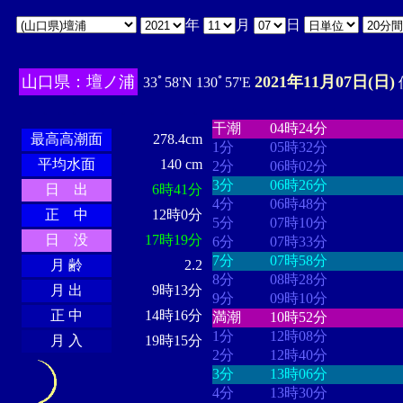
年
月
日
山口県：壇ノ浦
2021年11月07日(日)
33ﾟ58'N 130ﾟ57'E
・・・・
・・・・・・・・
・
・・・・・・
・・・・・・
干潮
04時24分
最高高潮面
278.4cm
1分
05時32分
平均水面
140 cm
2分
06時02分
3分
06時26分
日 出
6時41分
4分
06時48分
正 中
12時0分
5分
07時10分
日 没
17時19分
6分
07時33分
7分
07時58分
月 齢
2.2
8分
08時28分
月 出
9時13分
9分
09時10分
正 中
14時16分
満潮
10時52分
1分
12時08分
月 入
19時15分
2分
12時40分
3分
13時06分
4分
13時30分