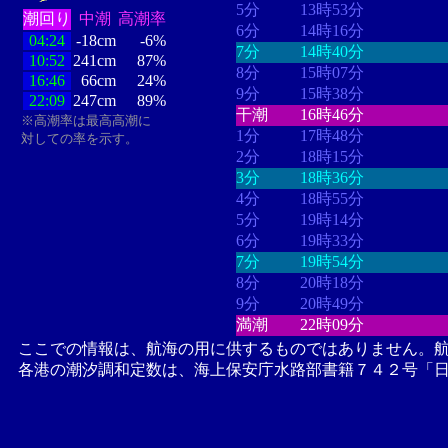
5分
13時53分
潮回り
中潮
高潮率
6分
14時16分
04:24
-18cm
-6%
7分
14時40分
10:52
241cm
87%
8分
15時07分
16:46
66cm
24%
9分
15時38分
22:09
247cm
89%
干潮
16時46分
※高潮率は最高高潮に
1分
17時48分
対しての率を示す。
2分
18時15分
3分
18時36分
4分
18時55分
5分
19時14分
6分
19時33分
7分
19時54分
8分
20時18分
9分
20時49分
満潮
22時09分
ここでの情報は、航海の用に供するものではありません。
各港の潮汐調和定数は、海上保安庁水路部書籍７４２号「