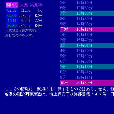
5分
12時15分
潮回り
大潮
高潮率
6分
12時39分
02:52
11cm
4%
7分
13時03分
09:06
228cm
82%
8分
13時30分
15:11
62cm
22%
9分
14時03分
20:30
235cm
84%
干潮
15時11分
※高潮率は最高高潮に
1分
16時13分
対しての率を示す。
2分
16時40分
3分
17時01分
4分
17時20分
5分
17時39分
6分
17時58分
7分
18時18分
8分
18時41分
9分
19時11分
満潮
20時30分
ここでの情報は、航海の用に供するものではありません。
各港の潮汐調和定数は、海上保安庁水路部書籍７４２号「