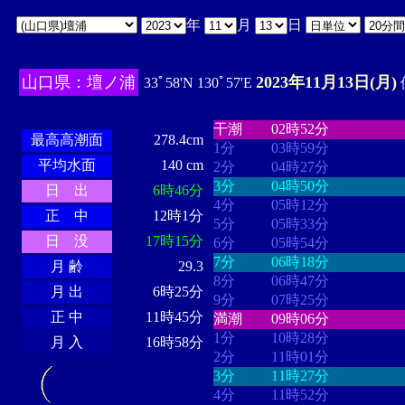
年
月
日
山口県：壇ノ浦
2023年11月13日(月)
33ﾟ58'N 130ﾟ57'E
・・・・
・・・・・・・・
・
・・・・・・
・・・・・・
干潮
02時52分
最高高潮面
278.4cm
1分
03時59分
平均水面
140 cm
2分
04時27分
3分
04時50分
日 出
6時46分
4分
05時12分
正 中
12時1分
5分
05時33分
日 没
17時15分
6分
05時54分
7分
06時18分
月 齢
29.3
8分
06時47分
月 出
6時25分
9分
07時25分
正 中
11時45分
満潮
09時06分
1分
10時28分
月 入
16時58分
2分
11時01分
3分
11時27分
4分
11時52分