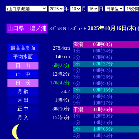
年
月
日
山口県：壇ノ浦
2025年10月16日(木)
33ﾟ58'N 130ﾟ57'E
・・・・
・・・・・・・・
・
・・・・・・
・・・・・・
満潮
05時08分
最高高潮面
278.4cm
1分
06時34分
平均水面
140 cm
2分
07時09分
3分
07時37分
日 出
6時22分
4分
08時02分
正 中
12時2分
5分
08時26分
日 没
17時42分
6分
08時50分
7分
09時15分
月 齢
24.2
8分
09時42分
月 出
1時4分
9分
10時17分
正 中
8時10分
干潮
11時36分
1分
12時59分
月 入
15時6分
2分
13時35分
3分
14時05分
4分
14時34分