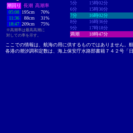
5分
15時02分
潮回り
長潮
高潮率
6分
15時30分
05:08
195cm
70%
7分
16時02分
11:36
88cm
31%
8分
16時36分
18:47
209cm
75%
9分
17時18分
※高潮率は最高高潮に
満潮
18時47分
対しての率を示す。
ここでの情報は、航海の用に供するものではありません。
各港の潮汐調和定数は、海上保安庁水路部書籍７４２号「