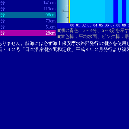
8分
141cm
3分
119cm
8分
96cm
6分
73cm
00
01
02
03
04
05
06
07
08
09
0分
51cm
■潮の青色：2～4分、6～8分を示
3分
28cm
■黄色棒：平均水面、ピンク棒：
ありません。航海には必ず海上保安庁水路部発行の潮汐を使用
籍７４２号「日本沿岸潮汐調和定数」平成４年２月発行より複