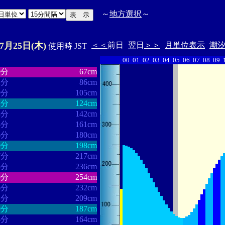
～
地方選択
～
07月25日(木)
＜＜
前日
翌日
＞＞
月単位表示
潮
使用時 JST
00
01
02
03
04
05
06
07
08
09
・・・・・・
・・・・・・・
9分
67cm
2分
86cm
9分
105cm
2分
124cm
3分
142cm
4分
161cm
6分
180cm
9分
198cm
7分
217cm
3分
236cm
0分
254cm
6分
232cm
1分
209cm
9分
187cm
4分
164cm