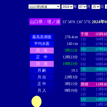
年
月
日
山口県：壇ノ浦
2024年
33ﾟ58'N 130ﾟ57'E
・・・・
・・
・・・・・・
・・・・・・
干潮
05時4
最高高潮面
278.4cm
1分
06時5
平均水面
140 cm
2分
07時1
3分
07時4
日 出
5時22分
4分
08時0
正 中
12時23分
5分
08時2
日 没
19時23分
6分
08時4
7分
09時0
月 齢
19.1
8分
09時3
月 出
22時3分
9分
10時1
正 中
3時21分
満潮
11時4
1分
13時0
月 入
9時19分
2分
13時4
3分
14時0
4分
14時3