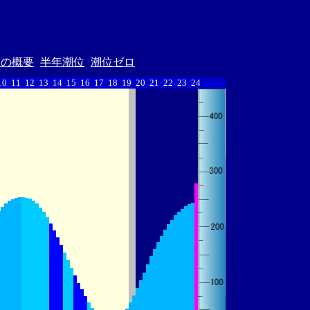
汐の概要
半年潮位
潮位ゼロ
10
11
12
13
14
15
16
17
18
19
20
21
22
23
24