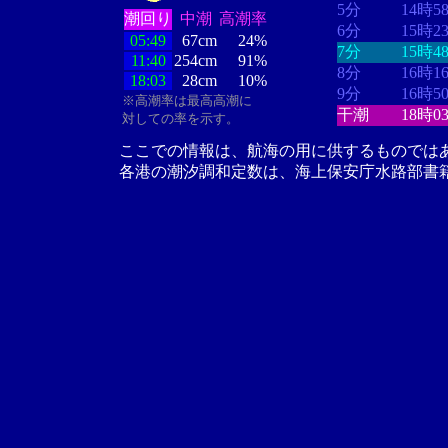
5分
14時5
潮回り
中潮
高潮率
6分
15時2
05:49
67cm
24%
7分
15時4
11:40
254cm
91%
8分
16時1
18:03
28cm
10%
9分
16時5
※高潮率は最高高潮に
干潮
18時0
対しての率を示す。
ここでの情報は、航海の用に供するものでは
各港の潮汐調和定数は、海上保安庁水路部書