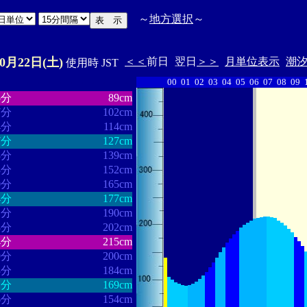
～
地方選択
～
10月22日(土)
＜＜
前日
翌日
＞＞
月単位表示
潮
使用時 JST
00
01
02
03
04
05
06
07
08
09
・・・・・・
・・・・・・・
5分
89cm
7分
102cm
4分
114cm
7分
127cm
8分
139cm
8分
152cm
0分
165cm
4分
177cm
1分
190cm
8分
202cm
4分
215cm
9分
200cm
3分
184cm
1分
169cm
6分
154cm