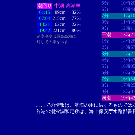
5分
10時2
潮回り
中潮
高潮率
6分
10時4
01:15
89cm
32%
7分
11時1
07:04
215cm
77%
8分
11時3
13:21
62cm
22%
9分
12時1
19:42
221cm
80%
干潮
13時2
※高潮率は最高高潮に
1分
14時2
対しての率を示す。
2分
14時5
3分
15時2
4分
15時4
5分
16時0
6分
16時2
7分
16時5
8分
17時2
9分
18時0
満潮
19時4
ここでの情報は、航海の用に供するものでは
各港の潮汐調和定数は、海上保安庁水路部書