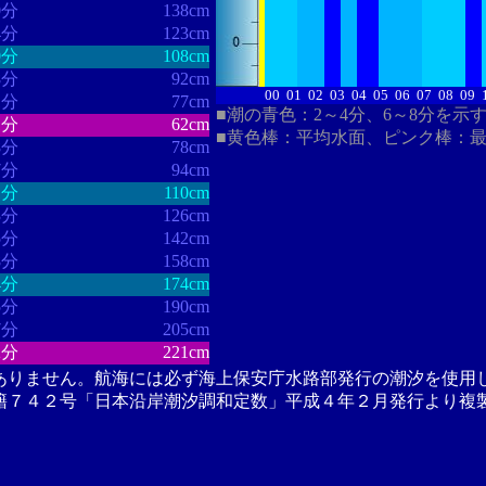
0分
138cm
4分
123cm
0分
108cm
8分
92cm
00
01
02
03
04
05
06
07
08
09
1分
77cm
■潮の青色：2～4分、6～8分を示
1分
62cm
■黄色棒：平均水面、ピンク棒：
8分
78cm
7分
94cm
1分
110cm
3分
126cm
5分
142cm
8分
158cm
4分
174cm
5分
190cm
7分
205cm
2分
221cm
ありません。航海には必ず海上保安庁水路部発行の潮汐を使用
籍７４２号「日本沿岸潮汐調和定数」平成４年２月発行より複