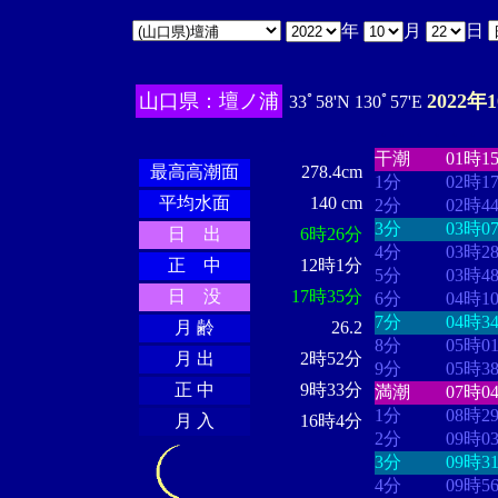
年
月
日
山口県：壇ノ浦
2022年
33ﾟ58'N 130ﾟ57'E
・・・・
・・
・・・・・・
・・・・・・
干潮
01時1
最高高潮面
278.4cm
1分
02時1
平均水面
140 cm
2分
02時4
3分
03時0
日 出
6時26分
4分
03時2
正 中
12時1分
5分
03時4
日 没
17時35分
6分
04時1
7分
04時3
月 齢
26.2
8分
05時0
月 出
2時52分
9分
05時3
正 中
9時33分
満潮
07時0
1分
08時2
月 入
16時4分
2分
09時0
3分
09時3
4分
09時5