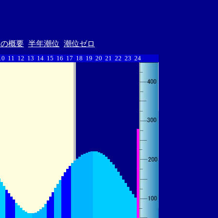
汐の概要
半年潮位
潮位ゼロ
10
11
12
13
14
15
16
17
18
19
20
21
22
23
24