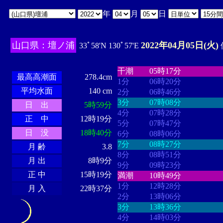
年
月
日
山口県：壇ノ浦
2022年04月05日(火)
33ﾟ58'N 130ﾟ57'E
・・・・
・・・・・・・・
・
・・・・・・
・・・・・・
干潮
05時17分
最高高潮面
278.4cm
1分
06時20分
平均水面
140 cm
2分
06時46分
3分
07時08分
日 出
5時59分
4分
07時28分
正 中
12時19分
5分
07時47分
日 没
18時40分
6分
08時06分
7分
08時27分
月 齢
3.8
8分
08時51分
月 出
8時9分
9分
09時23分
正 中
15時19分
満潮
10時49分
1分
12時28分
月 入
22時37分
2分
13時06分
3分
13時36分
4分
14時03分