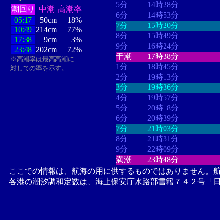
5分
14時28分
潮回り
中潮
高潮率
6分
14時53分
05:17
50cm
18%
7分
15時20分
10:49
214cm
77%
8分
15時49分
17:38
9cm
3%
9分
16時24分
23:48
202cm
72%
干潮
17時38分
※高潮率は最高高潮に
1分
18時45分
対しての率を示す。
2分
19時13分
3分
19時36分
4分
19時57分
5分
20時18分
6分
20時39分
7分
21時03分
8分
21時31分
9分
22時09分
満潮
23時48分
ここでの情報は、航海の用に供するものではありません。
各港の潮汐調和定数は、海上保安庁水路部書籍７４２号「