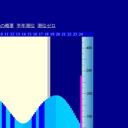
汐の概要
半年潮位
潮位ゼロ
10
11
12
13
14
15
16
17
18
19
20
21
22
23
24