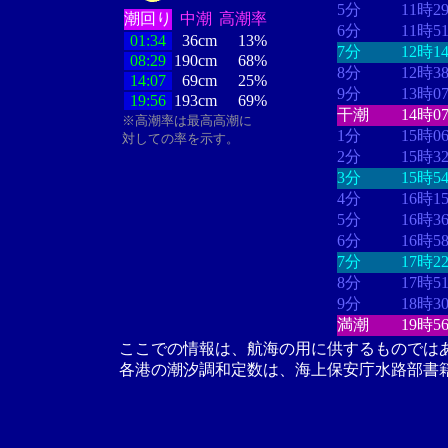
5分
11時2
潮回り
中潮
高潮率
6分
11時5
01:34
36cm
13%
7分
12時1
08:29
190cm
68%
8分
12時3
14:07
69cm
25%
9分
13時0
19:56
193cm
69%
干潮
14時0
※高潮率は最高高潮に
1分
15時0
対しての率を示す。
2分
15時3
3分
15時5
4分
16時1
5分
16時3
6分
16時5
7分
17時2
8分
17時5
9分
18時3
満潮
19時5
ここでの情報は、航海の用に供するものでは
各港の潮汐調和定数は、海上保安庁水路部書