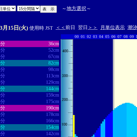
～
地方選択
～
03月15日(火)
＜＜
前日
翌日
＞＞
月単位表示
潮
使用時 JST
00
01
02
03
04
05
06
07
08
09
・・・・・・
・・・・・・・
4分
36cm
2分
52cm
3分
67cm
9分
82cm
3分
98cm
9分
113cm
7分
129cm
0分
144cm
9分
159cm
6分
175cm
9分
190cm
3分
178cm
5分
166cm
2分
154cm
6分
142cm