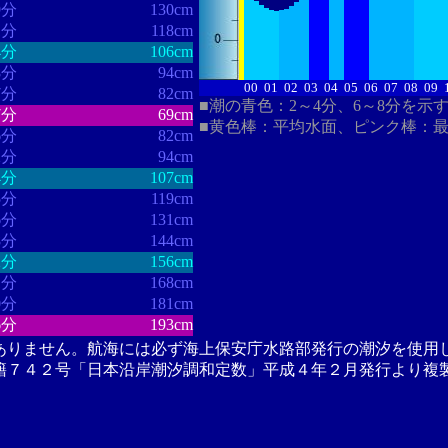
9分
130cm
1分
118cm
4分
106cm
8分
94cm
00
01
02
03
04
05
06
07
08
09
7分
82cm
■潮の青色：2～4分、6～8分を示
7分
69cm
■黄色棒：平均水面、ピンク棒：
6分
82cm
2分
94cm
4分
107cm
5分
119cm
6分
131cm
8分
144cm
2分
156cm
1分
168cm
0分
181cm
6分
193cm
ありません。航海には必ず海上保安庁水路部発行の潮汐を使用
籍７４２号「日本沿岸潮汐調和定数」平成４年２月発行より複