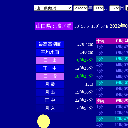
年
月
日
山口県：壇ノ浦
2022年
33ﾟ58'N 130ﾟ57'E
・・・・
・・
・・・・・・
・・・・・・
干潮
01時3
最高高潮面
278.4cm
1分
02時4
平均水面
140 cm
2分
03時1
3分
03時3
日 出
6時27分
4分
04時0
正 中
12時25分
5分
04時2
日 没
18時24分
6分
04時5
7分
05時3
月 齢
12.3
8分
06時0
月 出
15時16分
9分
06時5
正 中
22時27分
満潮
08時2
1分
09時4
月 入
4時54分
2分
10時1
3分
10時4
4分
11時0