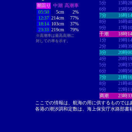
5分
15時2
潮回り
中潮
高潮率
6分
15時5
05:50
5cm
2%
7分
16時1
12:37
214cm
77%
8分
16時4
18:14
103cm
37%
9分
17時1
23:33
219cm
79%
干潮
18時1
※高潮率は最高高潮に
1分
19時1
対しての率を示す。
2分
19時3
3分
20時0
4分
20時1
5分
20時3
6分
20時5
7分
21時1
8分
21時4
9分
22時1
満潮
23時3
ここでの情報は、航海の用に供するものでは
各港の潮汐調和定数は、海上保安庁水路部書