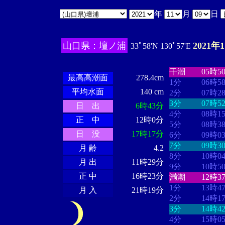
年
月
日
山口県：壇ノ浦
2021年
33ﾟ58'N 130ﾟ57'E
・・・・
・・
・・・・・・
・・・・・・
干潮
05時5
最高高潮面
278.4cm
1分
06時5
平均水面
140 cm
2分
07時2
3分
07時5
日 出
6時43分
4分
08時1
正 中
12時0分
5分
08時3
日 没
17時17分
6分
09時0
7分
09時3
月 齢
4.2
8分
10時0
月 出
11時29分
9分
10時5
正 中
16時23分
満潮
12時3
1分
13時4
月 入
21時19分
2分
14時1
3分
14時4
4分
15時0