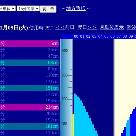
～
地方選択
～
11月09日(火)
＜＜
前日
翌日
＞＞
月単位表示
潮
使用時 JST
00
01
02
03
04
05
06
07
08
09
・・・・・・
・・・・・・・
0分
5cm
8分
26cm
8分
47cm
2分
68cm
5分
89cm
8分
110cm
3分
131cm
0分
151cm
4分
172cm
0分
193cm
7分
214cm
7分
203cm
7分
192cm
2分
181cm
5分
170cm