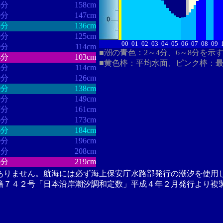
8分
158cm
0分
147cm
4分
136cm
0分
125cm
00
01
02
03
04
05
06
07
08
09
0分
114cm
■潮の青色：2～4分、6～8分を示
4分
103cm
■黄色棒：平均水面、ピンク棒：
4分
114cm
9分
126cm
0分
138cm
9分
149cm
7分
161cm
6分
173cm
6分
184cm
0分
196cm
1分
208cm
3分
219cm
ありません。航海には必ず海上保安庁水路部発行の潮汐を使用
籍７４２号「日本沿岸潮汐調和定数」平成４年２月発行より複