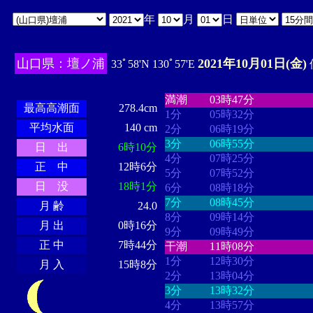
年
月
日
山口県：壇ノ浦
2021年10月01日(金)
33ﾟ58'N 130ﾟ57'E
・・・・
・・・・・・・・
・
・・・・・・
・・・・・・
満潮
03時47分
最高高潮面
278.4cm
1分
05時32分
平均水面
140 cm
2分
06時19分
3分
06時55分
日 出
6時10分
4分
07時25分
正 中
12時6分
5分
07時52分
日 没
18時1分
6分
08時18分
7分
08時45分
月 齢
24.0
8分
09時14分
月 出
0時16分
9分
09時49分
正 中
7時44分
干潮
11時08分
1分
12時30分
月 入
15時8分
2分
13時04分
3分
13時32分
4分
13時57分