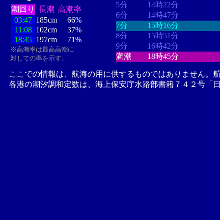
5分
14時22分
潮回り
長潮
高潮率
6分
14時47分
03:47
185cm
66%
7分
15時16分
11:08
102cm
37%
8分
15時51分
18:45
197cm
71%
9分
16時42分
※高潮率は最高高潮に
満潮
18時45分
対しての率を示す。
ここでの情報は、航海の用に供するものではありません。
各港の潮汐調和定数は、海上保安庁水路部書籍７４２号「