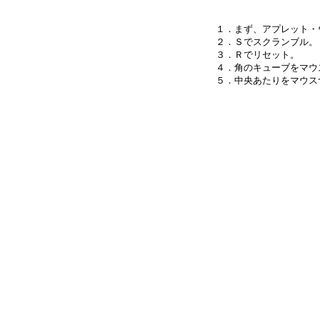
１．まず、アプレット・
２．Ｓでスクランブル。

３．Ｒでリセット。

４．角のキューブをマウ