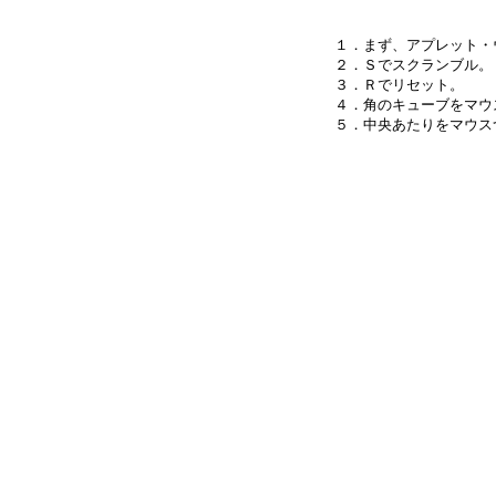
１．まず、アプレット・
２．Ｓでスクランブル。

３．Ｒでリセット。

４．角のキューブをマウ