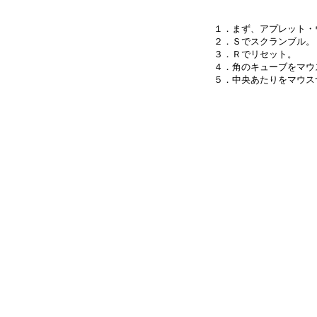
１．まず、アプレット・
２．Ｓでスクランブル。

３．Ｒでリセット。

４．角のキューブをマウ