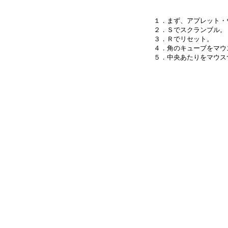
１．まず、アプレット・
２．Ｓでスクランブル。

３．Ｒでリセット。

４．角のキューブをマウ