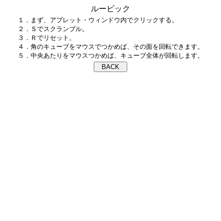
ルービック
１．まず、アプレット・ウィンドウ内でクリックする。

２．Ｓでスクランブル。

３．Ｒでリセット。

４．角のキューブをマウスでつかめば、その面を回転できます。
