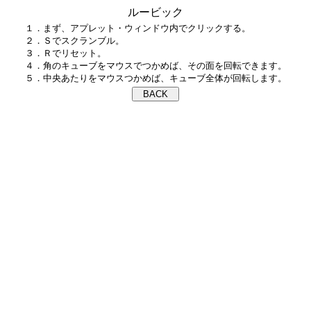
ルービック
１．まず、アプレット・ウィンドウ内でクリックする。

２．Ｓでスクランブル。

３．Ｒでリセット。

４．角のキューブをマウスでつかめば、その面を回転できます。
