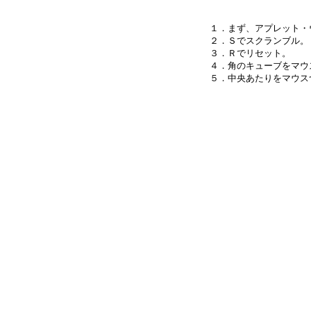
１．まず、アプレット・
２．Ｓでスクランブル。

３．Ｒでリセット。

４．角のキューブをマウ