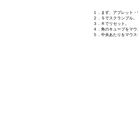
１．まず、アプレット・
２．Ｓでスクランブル。

３．Ｒでリセット。

４．角のキューブをマウ