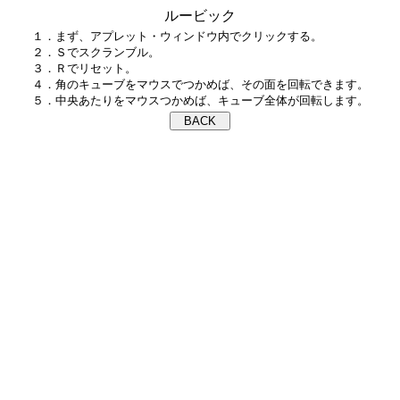
ルービック
１．まず、アプレット・ウィンドウ内でクリックする。

２．Ｓでスクランブル。

３．Ｒでリセット。

４．角のキューブをマウスでつかめば、その面を回転できます。
