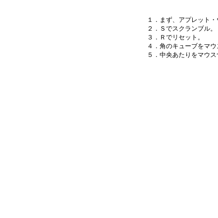
１．まず、アプレット・
２．Ｓでスクランブル。

３．Ｒでリセット。

４．角のキューブをマウ