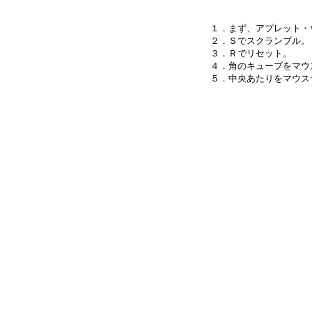
１．まず、アプレット・
２．Ｓでスクランブル。

３．Ｒでリセット。

４．角のキューブをマウ