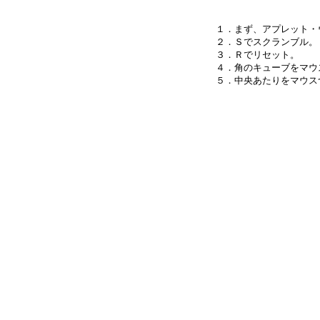
１．まず、アプレット・
２．Ｓでスクランブル。

３．Ｒでリセット。

４．角のキューブをマウ