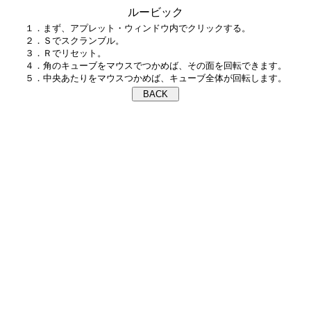
ルービック
１．まず、アプレット・ウィンドウ内でクリックする。

２．Ｓでスクランブル。

３．Ｒでリセット。

４．角のキューブをマウスでつかめば、その面を回転できます。
