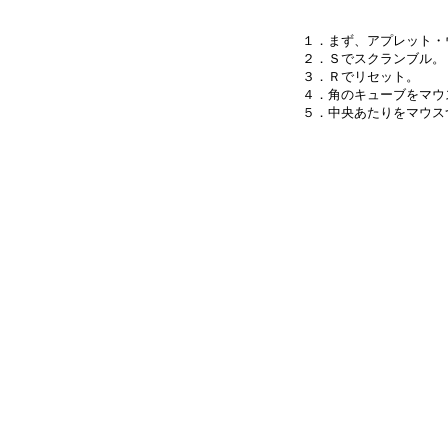
１．まず、アプレット・
２．Ｓでスクランブル。

３．Ｒでリセット。

４．角のキューブをマウ