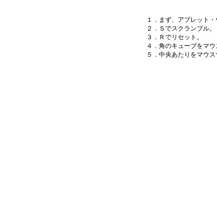
１．まず、アプレット・
２．Ｓでスクランブル。

３．Ｒでリセット。

４．角のキューブをマウ