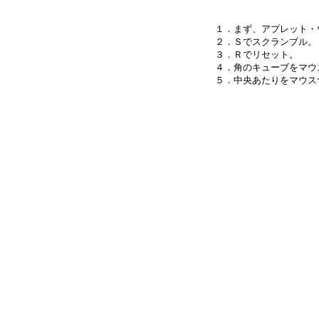
１．まず、アプレット・
２．Ｓでスクランブル。

３．Ｒでリセット。

４．角のキューブをマウ