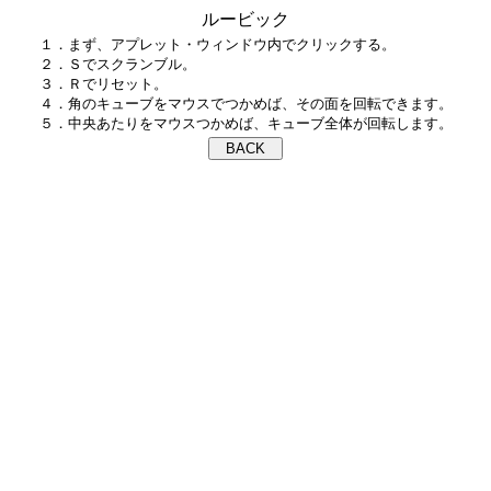
ルービック
１．まず、アプレット・ウィンドウ内でクリックする。

２．Ｓでスクランブル。

３．Ｒでリセット。

４．角のキューブをマウスでつかめば、その面を回転できます。
