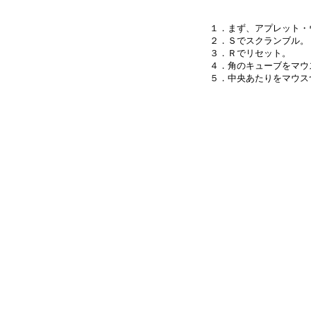
１．まず、アプレット・
２．Ｓでスクランブル。

３．Ｒでリセット。

４．角のキューブをマウ