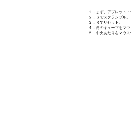
１．まず、アプレット・
２．Ｓでスクランブル。

３．Ｒでリセット。

４．角のキューブをマウ