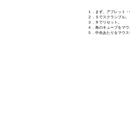
１．まず、アプレット・
２．Ｓでスクランブル。

３．Ｒでリセット。

４．角のキューブをマウ