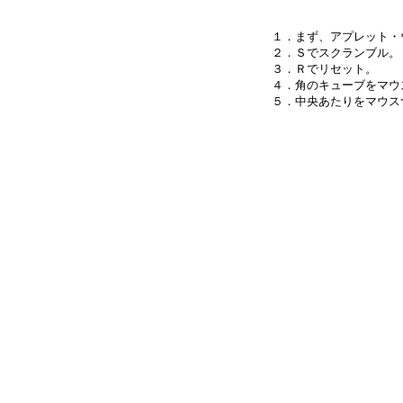
１．まず、アプレット・
２．Ｓでスクランブル。

３．Ｒでリセット。

４．角のキューブをマウ