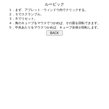
ルービック
１．まず、アプレット・ウィンドウ内でクリックする。

２．Ｓでスクランブル。

３．Ｒでリセット。

４．角のキューブをマウスでつかめば、その面を回転できます。
