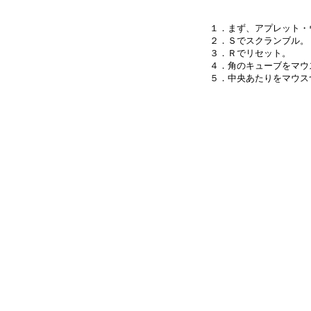
１．まず、アプレット・
２．Ｓでスクランブル。

３．Ｒでリセット。

４．角のキューブをマウ