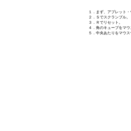
１．まず、アプレット・
２．Ｓでスクランブル。

３．Ｒでリセット。

４．角のキューブをマウ