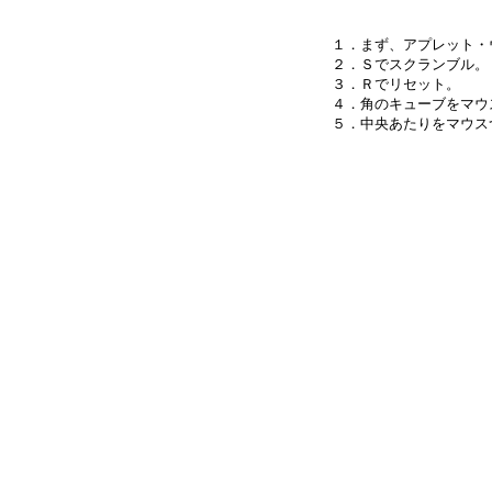
１．まず、アプレット・
２．Ｓでスクランブル。

３．Ｒでリセット。

４．角のキューブをマウ