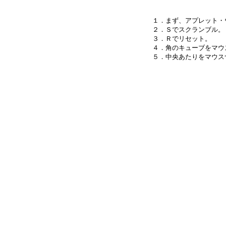
１．まず、アプレット・
２．Ｓでスクランブル。

３．Ｒでリセット。

４．角のキューブをマウ