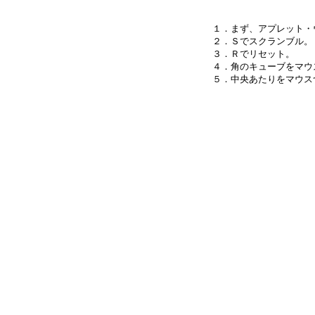
１．まず、アプレット・
２．Ｓでスクランブル。

３．Ｒでリセット。

４．角のキューブをマウ