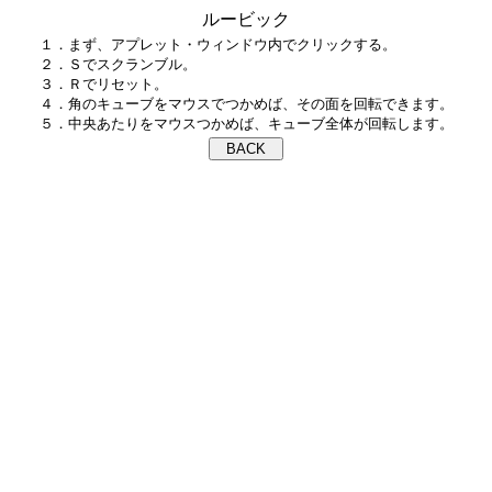
ルービック
１．まず、アプレット・ウィンドウ内でクリックする。

２．Ｓでスクランブル。

３．Ｒでリセット。

４．角のキューブをマウスでつかめば、その面を回転できます。
